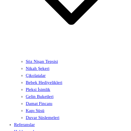
Söz Nişan Tepsisi
Nikah Şekeri
Çikolatalar
Bebek Hediyelikleri
Pleksi İsimlik
Gelin Buketleri
Damat Fincanı
Kapı Süsü
Duvar Süslemeleri
Referanslar