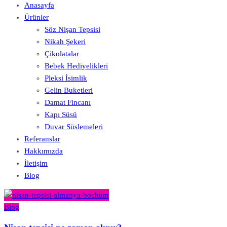
Anasayfa
Ürünler
Söz Nişan Tepsisi
Nikah Şekeri
Çikolatalar
Bebek Hediyelikleri
Pleksi İsimlik
Gelin Buketleri
Damat Fincanı
Kapı Süsü
Duvar Süslemeleri
Referanslar
Hakkımızda
İletişim
Blog
Blog