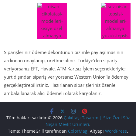
Siparişleriniz ödeme dekontunun bizimle paylaşılmasının
ardından onaylanıp, üretime alınır. Türkiye'den sipariş
veriyorsanız EFT, Havale, ATM Kartsız İşlem seçenekleriyle;
yurt dışından sipariş veriyorsanız Western Union'la ödemeyi
gerçekleştirebilirsiniz. Hazırlanan siparişleriniz özenle
ambalajlanarak alıcı ödemeli olarak kargolanır.
Tüm hakları saklıdır © 2026
Çakıltaşı Tasarım | Size Özel Söz
Nişan Mevlit Ürünleri
.
Tema: ThemeGrill tarafından
ColorMag
. Altyapı
WordPress
.