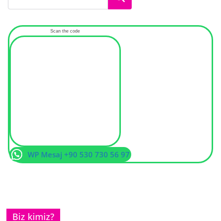
Scan the code
WP Mesaj +90 530 730 56 97
Biz kimiz?