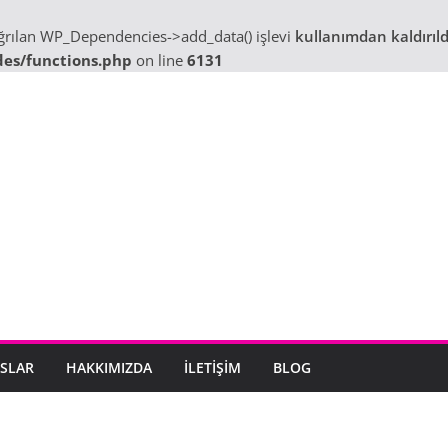
ağrılan WP_Dependencies->add_data() işlevi
kullanımdan kaldırıld
des/functions.php
on line
6131
SLAR
HAKKIMIZDA
İLETIŞIM
BLOG