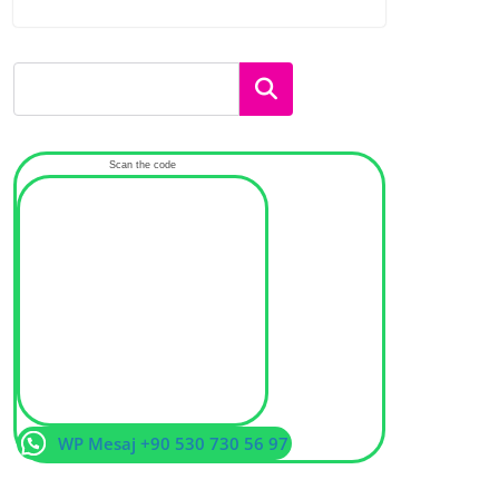
Ara
Scan the code
WP Mesaj +90 530 730 56 97