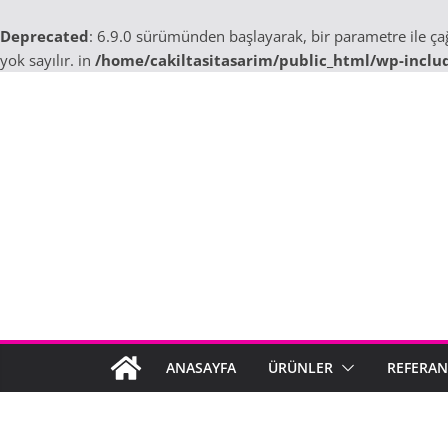
Deprecated
: 6.9.0 sürümünden başlayarak, bir parametre ile ç
yok sayılır. in
/home/cakiltasitasarim/public_html/wp-inclu
Skip
to
content
ANASAYFA
ÜRÜNLER
REFERAN