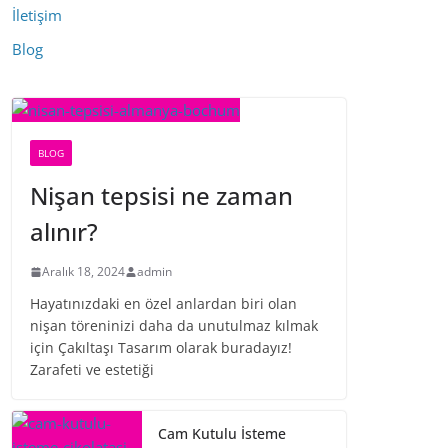
İletişim
Blog
BLOG
Nişan tepsisi ne zaman
alınır?
Aralık 18, 2024
admin
Hayatınızdaki en özel anlardan biri olan
nişan töreninizi daha da unutulmaz kılmak
için Çakıltaşı Tasarım olarak buradayız!
Zarafeti ve estetiği
Cam Kutulu İsteme