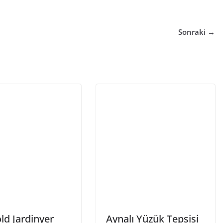
Sonraki →
ld Jardinyer
Aynalı Yüzük Tepsisi