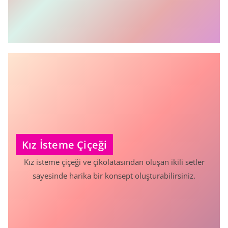
Kız İsteme Çiçeği
Kız isteme çiçeği ve çikolatasından oluşan ikili setler
sayesinde harika bir konsept oluşturabilirsiniz.