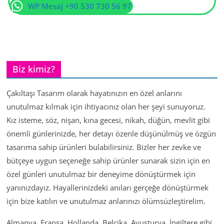
WP Mesaj +90 530 730 56 97
Biz kimiz?
Çakıltaşı Tasarım olarak hayatınızın en özel anlarını
unutulmaz kılmak için ihtiyacınız olan her şeyi sunuyoruz.
Kız isteme, söz, nişan, kına gecesi, nikah, düğün, mevlit gibi
önemli günlerinizde, her detayı özenle düşünülmüş ve özgün
tasarıma sahip ürünleri bulabilirsiniz. Bizler her zevke ve
bütçeye uygun seçeneğe sahip ürünler sunarak sizin için en
özel günleri unutulmaz bir deneyime dönüştürmek için
yanınızdayız. Hayallerinizdeki anıları gerçeğe dönüştürmek
için bize katılın ve unutulmaz anlarınızı ölümsüzleştirelim.
Almanya, Fransa, Hollanda, Belçika, Avusturya, İngiltere gibi