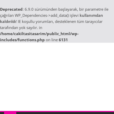
Deprecated
: 6.9.0 sürümünden başlayarak, bir parametre ile
çağrılan WP_Dependencies->add_data() işlevi
kullanımdan
kaldırıldı
! IE koşullu yorumları, desteklenen tüm tarayıcılar
tarafından yok sayılır. in
/home/cakiltasitasarim/public_html/wp-
includes/functions.php
on line
6131
Skip
to
content