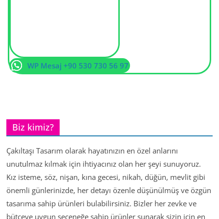
WP Mesaj +90 530 730 56 97
Biz kimiz?
Çakıltaşı Tasarım olarak hayatınızın en özel anlarını
unutulmaz kılmak için ihtiyacınız olan her şeyi sunuyoruz.
Kız isteme, söz, nişan, kına gecesi, nikah, düğün, mevlit gibi
önemli günlerinizde, her detayı özenle düşünülmüş ve özgün
tasarıma sahip ürünleri bulabilirsiniz. Bizler her zevke ve
bütçeye uygun seçeneğe sahip ürünler sunarak sizin için en