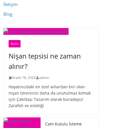
İletişim
Blog
BLOG
Nişan tepsisi ne zaman
alınır?
Aralık 18, 2024
admin
Hayatınızdaki en özel anlardan biri olan
nişan töreninizi daha da unutulmaz kılmak
için Çakıltaşı Tasarım olarak buradayız!
Zarafeti ve estetiği
Cam Kutulu İsteme