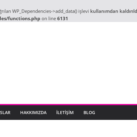
ağrılan WP_Dependencies->add_data() işlevi
kullanımdan kaldırıld
des/functions.php
on line
6131
SLAR
HAKKIMIZDA
İLETIŞIM
BLOG