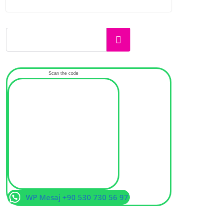
Ara
Scan the code
WP Mesaj +90 530 730 56 97