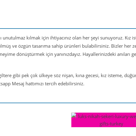
nı unutulmaz kılmak için ihtiyacınız olan her şeyi sunuyoruz. Kız i
ülmüş ve özgün tasarıma sahip ürünleri bulabilirsiniz. Bizler her
eneyime dönüştürmek için yanınızdayız. Hayallerinizdeki anıları 
iltere gibi pek çok ülkeye söz nişan, kına gecesi, kız isteme, düğ
app Mesaj hattımızı tercih edebilirsiniz.