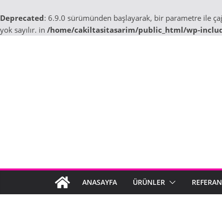
Deprecated
: 6.9.0 sürümünden başlayarak, bir parametre ile ç
yok sayılır. in
/home/cakiltasitasarim/public_html/wp-inclu
Skip
to
content
ANASAYFA
ÜRÜNLER
REFERAN