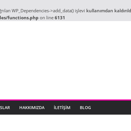
ağrılan WP_Dependencies->add_data() işlevi
kullanımdan kaldırıld
des/functions.php
on line
6131
SLAR
HAKKIMIZDA
İLETIŞIM
BLOG