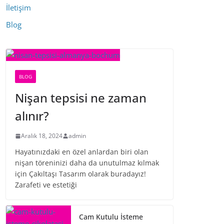
İletişim
Blog
BLOG
Nişan tepsisi ne zaman
alınır?
Aralık 18, 2024
admin
Hayatınızdaki en özel anlardan biri olan
nişan töreninizi daha da unutulmaz kılmak
için Çakıltaşı Tasarım olarak buradayız!
Zarafeti ve estetiği
Cam Kutulu İsteme