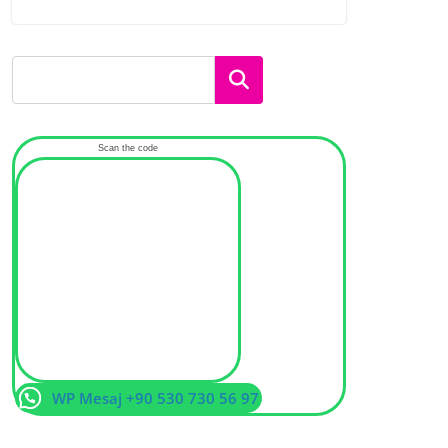
Ara
Scan the code
WP Mesaj +90 530 730 56 97