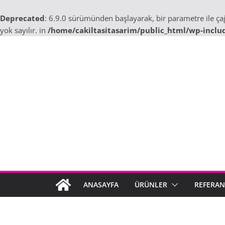
Deprecated
: 6.9.0 sürümünden başlayarak, bir parametre ile ç
yok sayılır. in
/home/cakiltasitasarim/public_html/wp-inclu
Skip
to
content
ANASAYFA
ÜRÜNLER
REFERAN