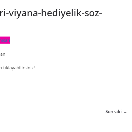
i-viyana-hediyelik-soz-
san
 tıklayabilirsiniz!
Sonraki →