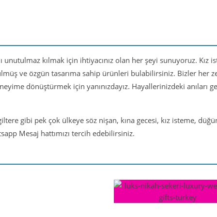
nı unutulmaz kılmak için ihtiyacınız olan her şeyi sunuyoruz. Kız i
ülmüş ve özgün tasarıma sahip ürünleri bulabilirsiniz. Bizler her
eneyime dönüştürmek için yanınızdayız. Hayallerinizdeki anıları 
iltere gibi pek çok ülkeye söz nişan, kına gecesi, kız isteme, düğ
app Mesaj hattımızı tercih edebilirsiniz.