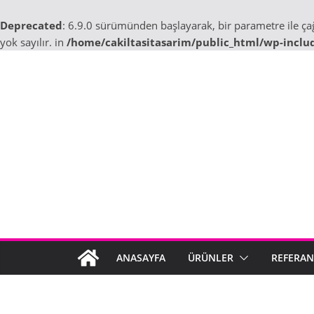
Deprecated
: 6.9.0 sürümünden başlayarak, bir parametre ile ç
yok sayılır. in
/home/cakiltasitasarim/public_html/wp-inclu
Skip
to
content
ANASAYFA
ÜRÜNLER
REFERAN