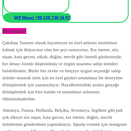
WP Mesaj +90 530 730 56 97
Biz kimiz?
Çakıltaşı Tasarım olarak hayatınızın en özel anlarını unutulmaz
kılmak için ihtiyacınız olan her şeyi sunuyoruz. Kız isteme, söz,
nişan, kına gecesi, nikah, düğün, mevlit gibi önemli günlerinizde,
her detayı özenle düşünülmüş ve özgün tasarıma sahip ürünleri
bulabilirsiniz. Bizler her zevke ve bütçeye uygun seçeneğe sahip
ürünler sunarak sizin için en özel günleri unutulmaz bir deneyime
dönüştürmek için yanınızdayız. Hayallerinizdeki anıları gerçeğe
dönüştürmek için bize katılın ve unutulmaz anlarınızı
ölümsüzleştirelim.
Almanya, Fransa, Hollanda, Belçika, Avusturya, İngiltere gibi pek
çok ülkeye söz nişan, kına gecesi, kız isteme, düğün, mevlit
ürünlerinin gönderimini yapmaktayız. Sipariş vermek için instagram