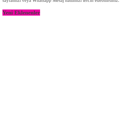
sayfamızı veya Whatsapp Mesaj hattımızı tercih edebilirsiniz.
Yeni Eklenenler