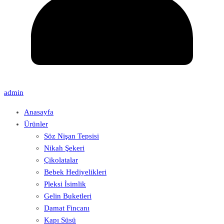
admin
Anasayfa
Ürünler
Söz Nişan Tepsisi
Nikah Şekeri
Çikolatalar
Bebek Hediyelikleri
Pleksi İsimlik
Gelin Buketleri
Damat Fincanı
Kapı Süsü