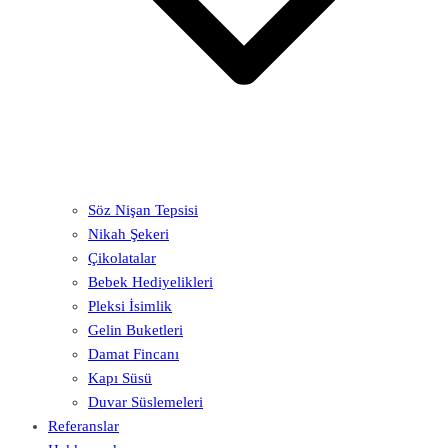
Söz Nişan Tepsisi
Nikah Şekeri
Çikolatalar
Bebek Hediyelikleri
Pleksi İsimlik
Gelin Buketleri
Damat Fincanı
Kapı Süsü
Duvar Süslemeleri
Referanslar