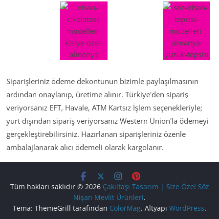
Siparişleriniz ödeme dekontunun bizimle paylaşılmasının
ardından onaylanıp, üretime alınır. Türkiye'den sipariş
veriyorsanız EFT, Havale, ATM Kartsız İşlem seçenekleriyle;
yurt dışından sipariş veriyorsanız Western Union'la ödemeyi
gerçekleştirebilirsiniz. Hazırlanan siparişleriniz özenle
ambalajlanarak alıcı ödemeli olarak kargolanır.
Tüm hakları saklıdır © 2026
Çakıltaşı Tasarım | Size Özel Söz
Nişan Mevlit Ürünleri
.
Tema: ThemeGrill tarafından
ColorMag
. Altyapı
WordPress
.