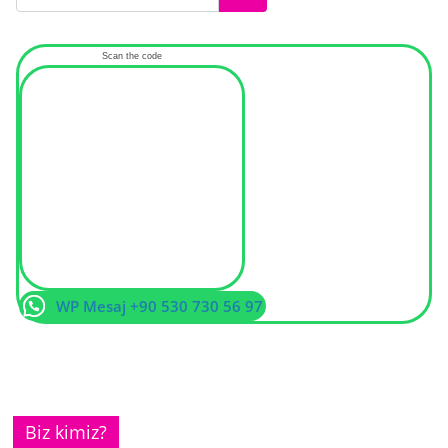
Scan the code
WP Mesaj +90 530 730 56 97
Biz kimiz?