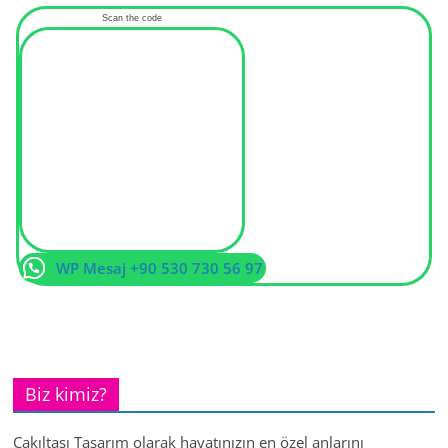
Scan the code
WP Mesaj +90 530 730 56 97
Biz kimiz?
Çakıltaşı Tasarım olarak hayatınızın en özel anlarını