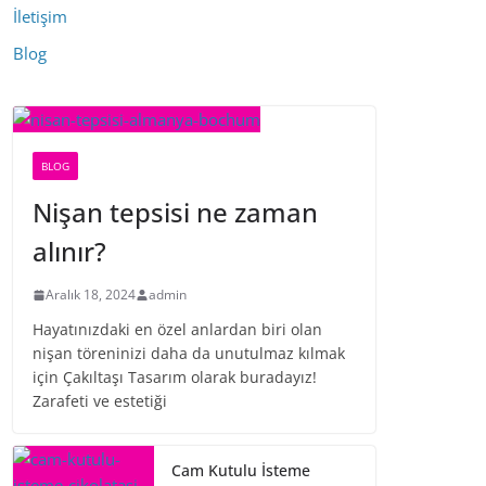
İletişim
Blog
BLOG
Nişan tepsisi ne zaman
alınır?
Aralık 18, 2024
admin
Hayatınızdaki en özel anlardan biri olan
nişan töreninizi daha da unutulmaz kılmak
için Çakıltaşı Tasarım olarak buradayız!
Zarafeti ve estetiği
Cam Kutulu İsteme