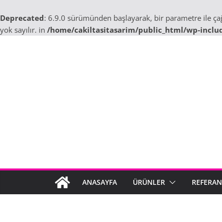
Deprecated
: 6.9.0 sürümünden başlayarak, bir parametre ile ç
yok sayılır. in
/home/cakiltasitasarim/public_html/wp-inclu
Skip
to
content
ANASAYFA
ÜRÜNLER
REFERAN