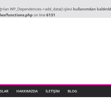
ağrılan WP_Dependencies->add_data() işlevi
kullanımdan kaldırıld
des/functions.php
on line
6131
SLAR
HAKKIMIZDA
İLETIŞIM
BLOG