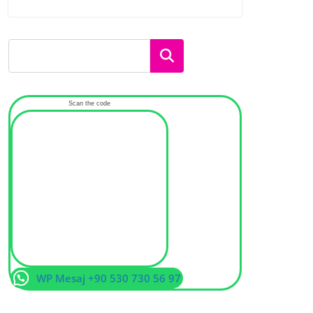
Ara
Scan the code
WP Mesaj +90 530 730 56 97