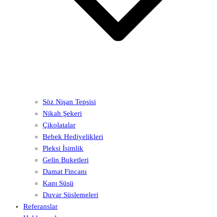
Söz Nişan Tepsisi
Nikah Şekeri
Çikolatalar
Bebek Hediyelikleri
Pleksi İsimlik
Gelin Buketleri
Damat Fincanı
Kapı Süsü
Duvar Süslemeleri
Referanslar