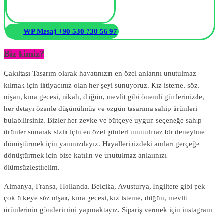
WP Mesaj +90 530 730 56 97
Biz kimiz?
Çakıltaşı Tasarım olarak hayatınızın en özel anlarını unutulmaz
kılmak için ihtiyacınız olan her şeyi sunuyoruz. Kız isteme, söz,
nişan, kına gecesi, nikah, düğün, mevlit gibi önemli günlerinizde,
her detayı özenle düşünülmüş ve özgün tasarıma sahip ürünleri
bulabilirsiniz. Bizler her zevke ve bütçeye uygun seçeneğe sahip
ürünler sunarak sizin için en özel günleri unutulmaz bir deneyime
dönüştürmek için yanınızdayız. Hayallerinizdeki anıları gerçeğe
dönüştürmek için bize katılın ve unutulmaz anlarınızı
ölümsüzleştirelim.
Almanya, Fransa, Hollanda, Belçika, Avusturya, İngiltere gibi pek
çok ülkeye söz nişan, kına gecesi, kız isteme, düğün, mevlit
ürünlerinin gönderimini yapmaktayız. Sipariş vermek için instagram