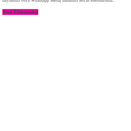
sayfamızı veya Whatsapp Mesaj hattımızı tercih edebilirsiniz.
Yeni Eklenenler