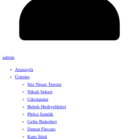
admin
Anasayfa
Ürünler
Söz Nişan Tepsisi
Nikah Şekeri
Çikolatalar
Bebek Hediyelikleri
Pleksi İsimlik
Gelin Buketleri
Damat Fincanı
Kapı Süsü