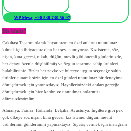
WP Mesaj +90 530 730 56 97
Biz kimiz?
Çakıltaşı Tasarım olarak hayatınızın en özel anlarını unutulmaz
kılmak için ihtiyacınız olan her şeyi sunuyoruz. Kız isteme, söz,
nişan, kına gecesi, nikah, düğün, mevlit gibi önemli günlerinizde,
her detayı özenle düşünülmüş ve özgün tasarıma sahip ürünleri
bulabilirsiniz. Bizler her zevke ve bütçeye uygun seçeneğe sahip
ürünler sunarak sizin için en özel günleri unutulmaz bir deneyime
dönüştürmek için yanınızdayız. Hayallerinizdeki anıları gerçeğe
dönüştürmek için bize katılın ve unutulmaz anlarınızı
ölümsüzleştirelim.
Almanya, Fransa, Hollanda, Belçika, Avusturya, İngiltere gibi pek
çok ülkeye söz nişan, kına gecesi, kız isteme, düğün, mevlit
ürünlerinin gönderimini yapmaktayız. Sipariş vermek için instagram