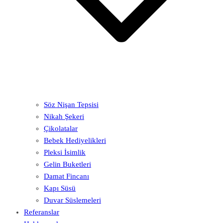
Söz Nişan Tepsisi
Nikah Şekeri
Çikolatalar
Bebek Hediyelikleri
Pleksi İsimlik
Gelin Buketleri
Damat Fincanı
Kapı Süsü
Duvar Süslemeleri
Referanslar