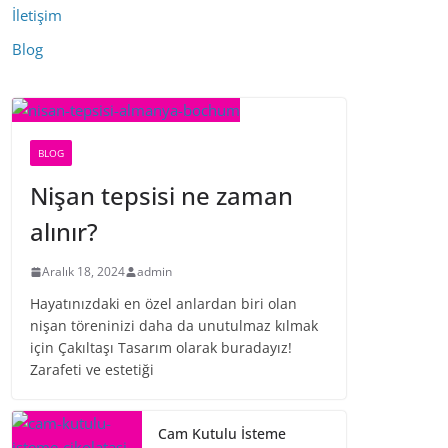
İletişim
Blog
BLOG
Nişan tepsisi ne zaman
alınır?
Aralık 18, 2024
admin
Hayatınızdaki en özel anlardan biri olan
nişan töreninizi daha da unutulmaz kılmak
için Çakıltaşı Tasarım olarak buradayız!
Zarafeti ve estetiği
Cam Kutulu İsteme