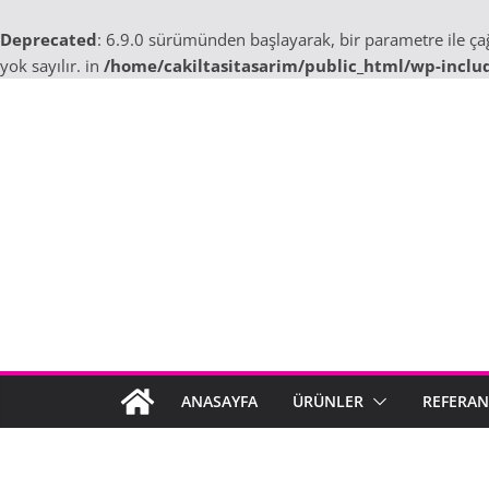
Deprecated
: 6.9.0 sürümünden başlayarak, bir parametre ile ç
yok sayılır. in
/home/cakiltasitasarim/public_html/wp-inclu
Skip
to
content
ANASAYFA
ÜRÜNLER
REFERAN