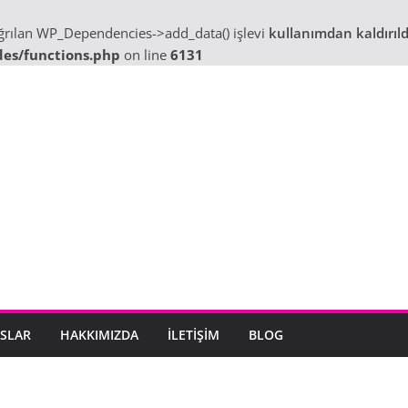
ağrılan WP_Dependencies->add_data() işlevi
kullanımdan kaldırıld
des/functions.php
on line
6131
SLAR
HAKKIMIZDA
İLETIŞIM
BLOG