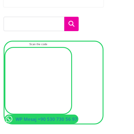
Ara
Scan the code
WP Mesaj +90 530 730 56 97