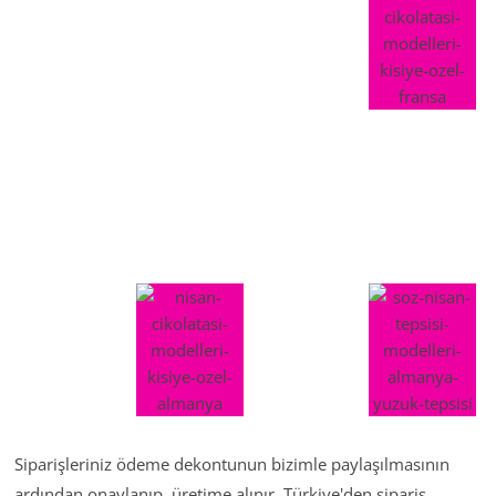
Siparişleriniz ödeme dekontunun bizimle paylaşılmasının
ardından onaylanıp, üretime alınır. Türkiye'den sipariş