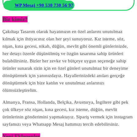
WP Mesaj +90 530 730 56 97
Biz kimiz?
Çakıltaşı Tasarım olarak hayatınızın en özel anlarını unutulmaz
kılmak için ihtiyacınız olan her şeyi sunuyoruz. Kız isteme, söz,
nişan, kına gecesi, nikah, düğün, mevlit gibi önemli günlerinizde,
her detayı özenle düşünülmüş ve özgün tasarıma sahip ürünleri
bulabilirsiniz. Bizler her zevke ve bütçeye uygun seçeneğe sahip
ürünler sunarak sizin için en özel günleri unutulmaz bir deneyime
dönüştürmek için yanınızdayız. Hayallerinizdeki anıları gerçeğe
dönüştürmek için bize katılın ve unutulmaz anlarınızı
ölümsüzleştirelim.
Almanya, Fransa, Hollanda, Belçika, Avusturya, İngiltere gibi pek
çok ülkeye söz nişan, kına gecesi, kız isteme, düğün, mevlit
ürünlerinin gönderimini yapmaktayız. Sipariş vermek için instagram
sayfamızı veya Whatsapp Mesaj hattımızı tercih edebilirsiniz.
Yeni Eklenenler