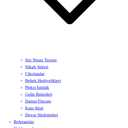
Söz Nişan Tepsisi
Nikah Şekeri
Çikolatalar
Bebek Hediyelikleri
Pleksi İsimlik
Gelin Buketleri
Damat Fincanı
Kapı Süsü
Duvar Süslemeleri
Referanslar