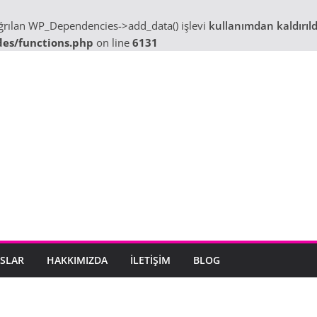
ağrılan WP_Dependencies->add_data() işlevi
kullanımdan kaldırıld
des/functions.php
on line
6131
SLAR
HAKKIMIZDA
İLETIŞIM
BLOG