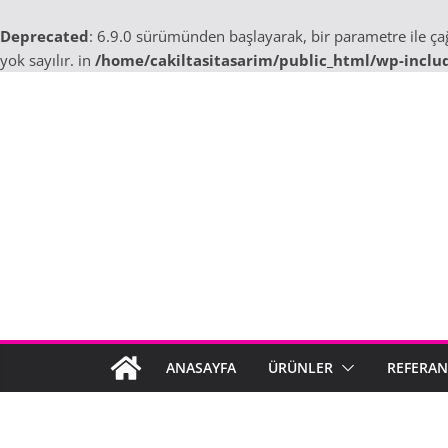
Deprecated
: 6.9.0 sürümünden başlayarak, bir parametre ile ç
yok sayılır. in
/home/cakiltasitasarim/public_html/wp-inclu
Skip
to
content
ANASAYFA
ÜRÜNLER
REFERAN