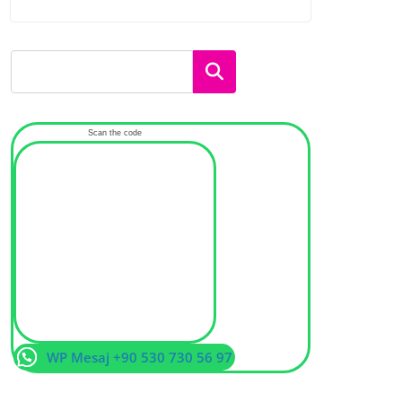
Ara
Scan the code
WP Mesaj +90 530 730 56 97