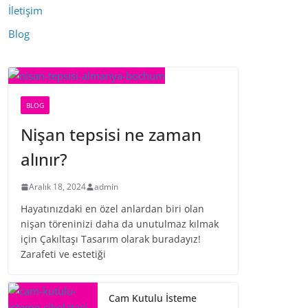
İletişim
Blog
BLOG
Nişan tepsisi ne zaman
alınır?
Aralık 18, 2024
admin
Hayatınızdaki en özel anlardan biri olan
nişan töreninizi daha da unutulmaz kılmak
için Çakıltaşı Tasarım olarak buradayız!
Zarafeti ve estetiği
Cam Kutulu İsteme