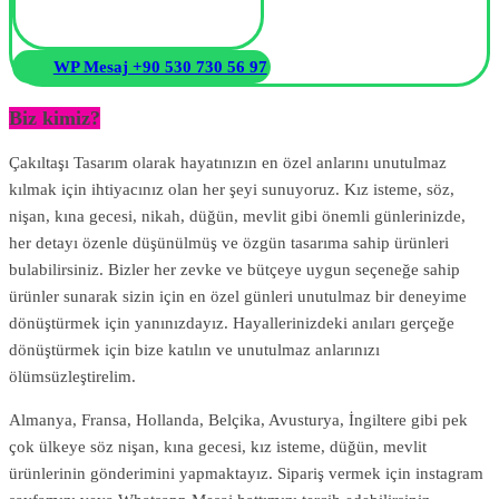
WP Mesaj +90 530 730 56 97
Biz kimiz?
Çakıltaşı Tasarım olarak hayatınızın en özel anlarını unutulmaz
kılmak için ihtiyacınız olan her şeyi sunuyoruz. Kız isteme, söz,
nişan, kına gecesi, nikah, düğün, mevlit gibi önemli günlerinizde,
her detayı özenle düşünülmüş ve özgün tasarıma sahip ürünleri
bulabilirsiniz. Bizler her zevke ve bütçeye uygun seçeneğe sahip
ürünler sunarak sizin için en özel günleri unutulmaz bir deneyime
dönüştürmek için yanınızdayız. Hayallerinizdeki anıları gerçeğe
dönüştürmek için bize katılın ve unutulmaz anlarınızı
ölümsüzleştirelim.
Almanya, Fransa, Hollanda, Belçika, Avusturya, İngiltere gibi pek
çok ülkeye söz nişan, kına gecesi, kız isteme, düğün, mevlit
ürünlerinin gönderimini yapmaktayız. Sipariş vermek için instagram