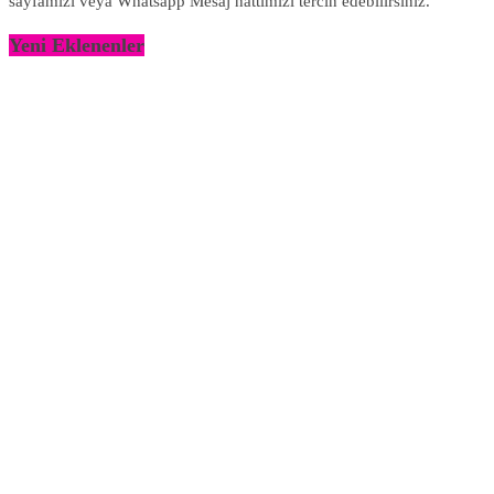
sayfamızı veya Whatsapp Mesaj hattımızı tercih edebilirsiniz.
Yeni Eklenenler