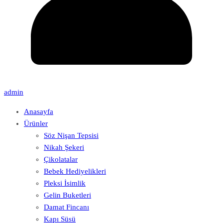
admin
Anasayfa
Ürünler
Söz Nişan Tepsisi
Nikah Şekeri
Çikolatalar
Bebek Hediyelikleri
Pleksi İsimlik
Gelin Buketleri
Damat Fincanı
Kapı Süsü