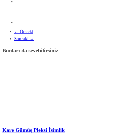
← Önceki
Sonraki →
Bunları da sevebilirsiniz
Kare Gümüş Pleksi İsimlik