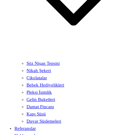
Söz Nişan Tepsisi
Nikah Şekeri
Çikolatalar
Bebek Hediyelikleri
Pleksi İsimlik
Gelin Buketleri
Damat Fincanı
Kapı Süsü
Duvar Süslemeleri
Referanslar