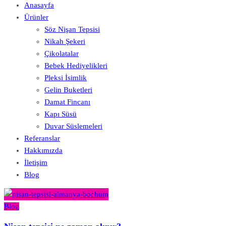
Anasayfa
Ürünler
Söz Nişan Tepsisi
Nikah Şekeri
Çikolatalar
Bebek Hediyelikleri
Pleksi İsimlik
Gelin Buketleri
Damat Fincanı
Kapı Süsü
Duvar Süslemeleri
Referanslar
Hakkımızda
İletişim
Blog
Blog