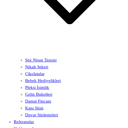
Söz Nişan Tepsisi
Nikah Şekeri
Çikolatalar
Bebek Hediyelikleri
Pleksi İsimlik
Gelin Buketleri
Damat Fincanı
Kapı Süsü
Duvar Süslemeleri
Referanslar