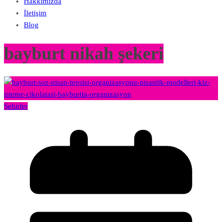
Hakkımızda
İletişim
Blog
bayburt nikah şekeri
Şehirler