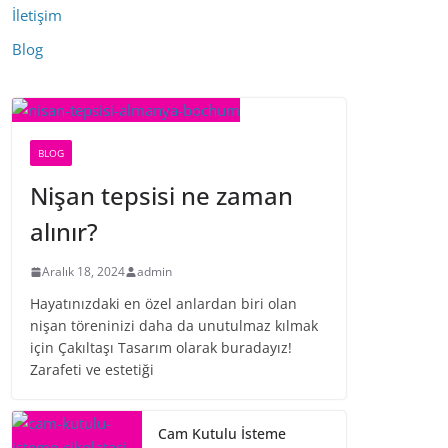
İletişim
Blog
BLOG
Nişan tepsisi ne zaman
alınır?
Aralık 18, 2024
admin
Hayatınızdaki en özel anlardan biri olan
nişan töreninizi daha da unutulmaz kılmak
için Çakıltaşı Tasarım olarak buradayız!
Zarafeti ve estetiği
Cam Kutulu İsteme