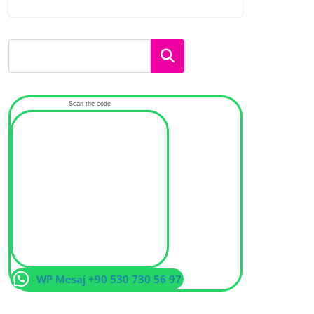
Ara
Scan the code
WP Mesaj +90 530 730 56 97