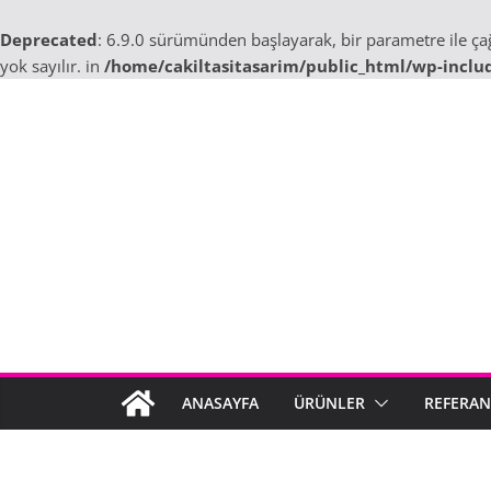
Deprecated
: 6.9.0 sürümünden başlayarak, bir parametre ile ç
yok sayılır. in
/home/cakiltasitasarim/public_html/wp-inclu
Skip
to
content
ANASAYFA
ÜRÜNLER
REFERAN