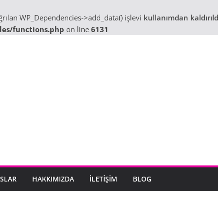
ağrılan WP_Dependencies->add_data() işlevi
kullanımdan kaldırıld
des/functions.php
on line
6131
SLAR
HAKKIMIZDA
İLETIŞIM
BLOG