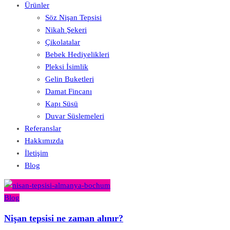
Ürünler
Söz Nişan Tepsisi
Nikah Şekeri
Çikolatalar
Bebek Hediyelikleri
Pleksi İsimlik
Gelin Buketleri
Damat Fincanı
Kapı Süsü
Duvar Süslemeleri
Referanslar
Hakkımızda
İletişim
Blog
Blog
Nişan tepsisi ne zaman alınır?