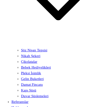
Söz Nişan Tepsisi
Nikah Şekeri
Çikolatalar
Bebek Hediyelikleri
Pleksi İsimlik
Gelin Buketleri
Damat Fincanı
Kapı Süsü
Duvar Süslemeleri
Referanslar