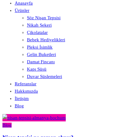
Anasayfa
Ürünler
Söz Nişan Tepsisi
Nikah Şekeri
Çikolatalar
Bebek Hediyelikleri
Pleksi İsimlik
Gelin Buketleri
Damat Fincanı
Kapı Süsü
Duvar Süslemeleri
Referanslar
Hakkımızda
İletişim
Blog
Blog