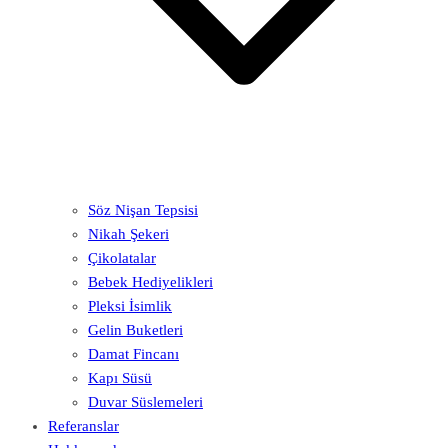
Söz Nişan Tepsisi
Nikah Şekeri
Çikolatalar
Bebek Hediyelikleri
Pleksi İsimlik
Gelin Buketleri
Damat Fincanı
Kapı Süsü
Duvar Süslemeleri
Referanslar