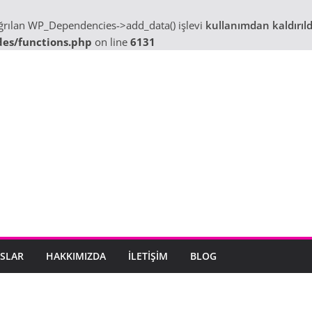
ağrılan WP_Dependencies->add_data() işlevi
kullanımdan kaldırıld
des/functions.php
on line
6131
SLAR
HAKKIMIZDA
İLETIŞIM
BLOG