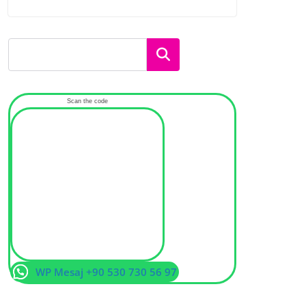
Ara
Scan the code
WP Mesaj +90 530 730 56 97