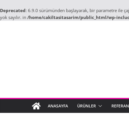
Deprecated
: 6.9.0 sürümünden başlayarak, bir parametre ile ç
yok sayılır. in
/home/cakiltasitasarim/public_html/wp-inclu
Skip
to
content
ANASAYFA
ÜRÜNLER
REFERAN