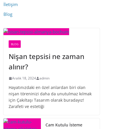
İletişim
Blog
BLOG
Nişan tepsisi ne zaman
alınır?
Aralık 18, 2024
admin
Hayatınızdaki en özel anlardan biri olan
nişan töreninizi daha da unutulmaz kılmak
için Çakıltaşı Tasarım olarak buradayız!
Zarafeti ve estetiği
Cam Kutulu İsteme