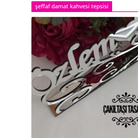
şeffaf damat kahvesi tepsisi