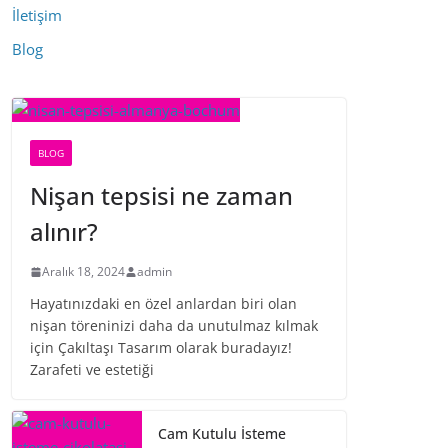
İletişim
Blog
BLOG
Nişan tepsisi ne zaman
alınır?
Aralık 18, 2024
admin
Hayatınızdaki en özel anlardan biri olan
nişan töreninizi daha da unutulmaz kılmak
için Çakıltaşı Tasarım olarak buradayız!
Zarafeti ve estetiği
Cam Kutulu İsteme