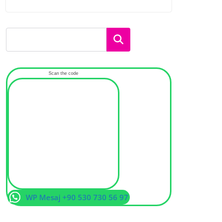
Ara
Scan the code
WP Mesaj +90 530 730 56 97