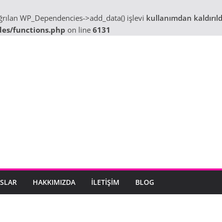
ağrılan WP_Dependencies->add_data() işlevi
kullanımdan kaldırıld
des/functions.php
on line
6131
SLAR
HAKKIMIZDA
İLETIŞIM
BLOG