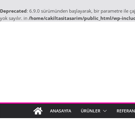
Deprecated
: 6.9.0 sürümünden başlayarak, bir parametre ile ç
yok sayılır. in
/home/cakiltasitasarim/public_html/wp-inclu
Skip
to
content
ANASAYFA
ÜRÜNLER
REFERAN