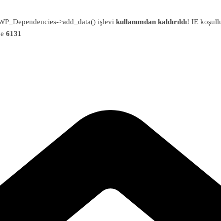
an WP_Dependencies->add_data() işlevi
kullanımdan kaldırıldı
! IE koşull
ne
6131