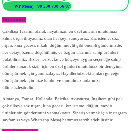
WP Mesaj +90 530 730 56 97
Biz kimiz?
Çakıltaşı Tasarım olarak hayatınızın en özel anlarını unutulmaz
kılmak için ihtiyacınız olan her şeyi sunuyoruz. Kız isteme, söz,
nişan, kına gecesi, nikah, düğün, mevlit gibi önemli günlerinizde,
her detayı özenle düşünülmüş ve özgün tasarıma sahip ürünleri
bulabilirsiniz. Bizler her zevke ve bütçeye uygun seçeneğe sahip
ürünler sunarak sizin için en özel günleri unutulmaz bir deneyime
dönüştürmek için yanınızdayız. Hayallerinizdeki anıları gerçeğe
dönüştürmek için bize katılın ve unutulmaz anlarınızı
ölümsüzleştirelim.
Almanya, Fransa, Hollanda, Belçika, Avusturya, İngiltere gibi pek
çok ülkeye söz nişan, kına gecesi, kız isteme, düğün, mevlit
ürünlerinin gönderimini yapmaktayız. Sipariş vermek için instagram
sayfamızı veya Whatsapp Mesaj hattımızı tercih edebilirsiniz.