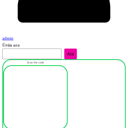
admin
Ürün ara
Ara
Scan the code