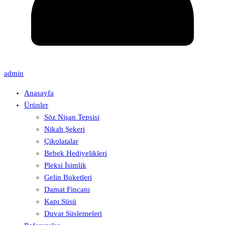
admin
Anasayfa
Ürünler
Söz Nişan Tepsisi
Nikah Şekeri
Çikolatalar
Bebek Hediyelikleri
Pleksi İsimlik
Gelin Buketleri
Damat Fincanı
Kapı Süsü
Duvar Süslemeleri