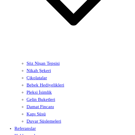
Söz Nişan Tepsisi
Nikah Şekeri
Çikolatalar
Bebek Hediyelikleri
Pleksi İsimlik
Gelin Buketleri
Damat Fincanı
Kapı Süsü
Duvar Süslemeleri
Referanslar