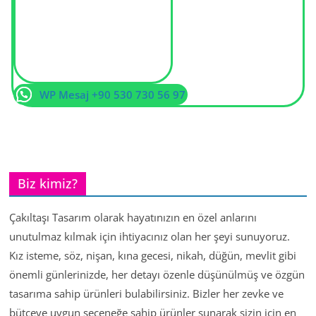
WP Mesaj +90 530 730 56 97
Biz kimiz?
Çakıltaşı Tasarım olarak hayatınızın en özel anlarını
unutulmaz kılmak için ihtiyacınız olan her şeyi sunuyoruz.
Kız isteme, söz, nişan, kına gecesi, nikah, düğün, mevlit gibi
önemli günlerinizde, her detayı özenle düşünülmüş ve özgün
tasarıma sahip ürünleri bulabilirsiniz. Bizler her zevke ve
bütçeye uygun seçeneğe sahip ürünler sunarak sizin için en