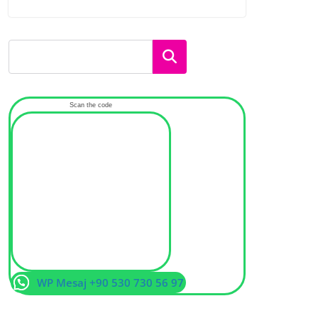
Ara
Scan the code
WP Mesaj +90 530 730 56 97