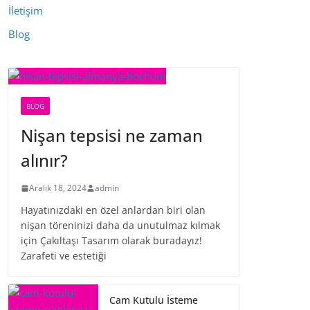
İletişim
Blog
BLOG
Nişan tepsisi ne zaman
alınır?
Aralık 18, 2024
admin
Hayatınızdaki en özel anlardan biri olan
nişan töreninizi daha da unutulmaz kılmak
için Çakıltaşı Tasarım olarak buradayız!
Zarafeti ve estetiği
Cam Kutulu İsteme