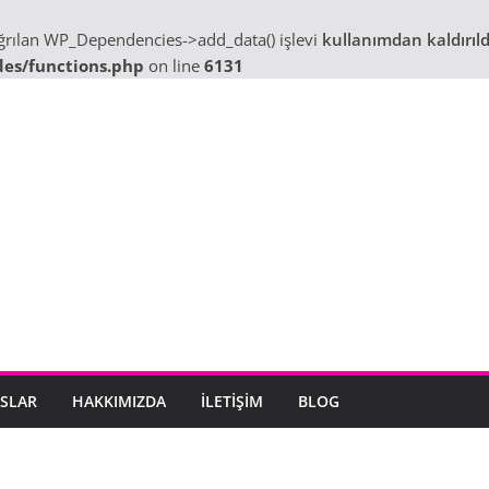
ağrılan WP_Dependencies->add_data() işlevi
kullanımdan kaldırıld
des/functions.php
on line
6131
SLAR
HAKKIMIZDA
İLETIŞIM
BLOG