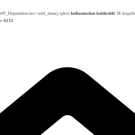
an WP_Dependencies->add_data() işlevi
kullanımdan kaldırıldı
! IE koşull
ne
6131