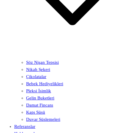
Söz Nişan Tepsisi
Nikah Şekeri
Çikolatalar
Bebek Hediyelikleri
Pleksi İsimlik
Gelin Buketleri
Damat Fincanı
Kapı Süsü
Duvar Süslemeleri
Referanslar