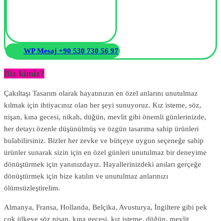
WP Mesaj +90 530 730 56 97
Biz kimiz?
Çakıltaşı Tasarım olarak hayatınızın en özel anlarını unutulmaz
kılmak için ihtiyacınız olan her şeyi sunuyoruz. Kız isteme, söz,
nişan, kına gecesi, nikah, düğün, mevlit gibi önemli günlerinizde,
her detayı özenle düşünülmüş ve özgün tasarıma sahip ürünleri
bulabilirsiniz. Bizler her zevke ve bütçeye uygun seçeneğe sahip
ürünler sunarak sizin için en özel günleri unutulmaz bir deneyime
dönüştürmek için yanınızdayız. Hayallerinizdeki anıları gerçeğe
dönüştürmek için bize katılın ve unutulmaz anlarınızı
ölümsüzleştirelim.
Almanya, Fransa, Hollanda, Belçika, Avusturya, İngiltere gibi pek
çok ülkeye söz nişan, kına gecesi, kız isteme, düğün, mevlit