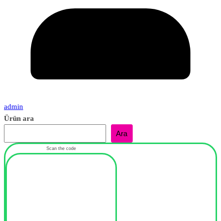
admin
Ürün ara
Ara
Scan the code