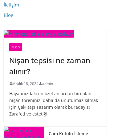
İletişim
Blog
BLOG
Nişan tepsisi ne zaman
alınır?
Aralık 18, 2024
admin
Hayatınızdaki en özel anlardan biri olan
nişan töreninizi daha da unutulmaz kılmak
için Çakıltaşı Tasarım olarak buradayız!
Zarafeti ve estetiği
Cam Kutulu İsteme