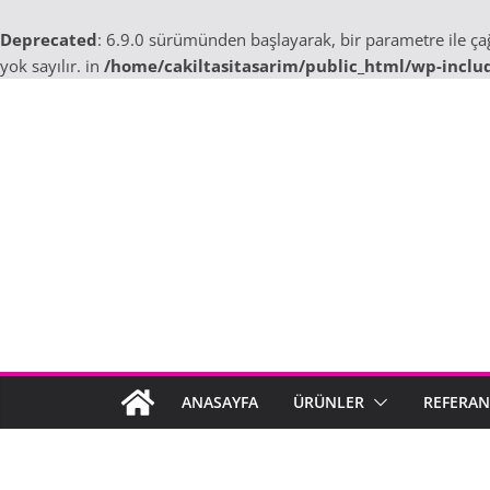
Deprecated
: 6.9.0 sürümünden başlayarak, bir parametre ile ç
yok sayılır. in
/home/cakiltasitasarim/public_html/wp-inclu
Skip
to
content
ANASAYFA
ÜRÜNLER
REFERAN