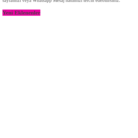
sayfamızı veya Whatsapp Mesaj hattımızı tercih edebilirsiniz.
Yeni Eklenenler