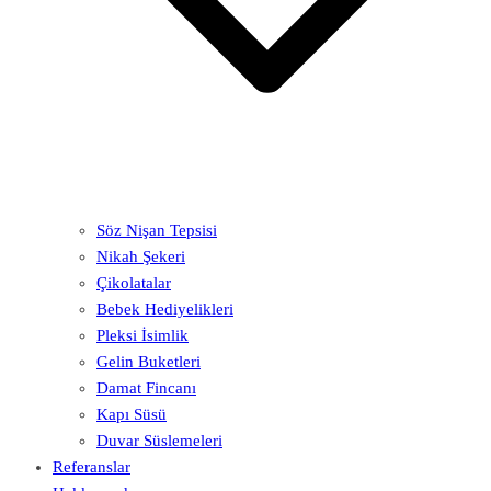
Söz Nişan Tepsisi
Nikah Şekeri
Çikolatalar
Bebek Hediyelikleri
Pleksi İsimlik
Gelin Buketleri
Damat Fincanı
Kapı Süsü
Duvar Süslemeleri
Referanslar