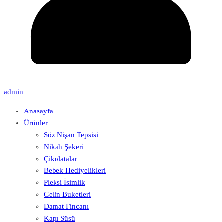
admin
Anasayfa
Ürünler
Söz Nişan Tepsisi
Nikah Şekeri
Çikolatalar
Bebek Hediyelikleri
Pleksi İsimlik
Gelin Buketleri
Damat Fincanı
Kapı Süsü