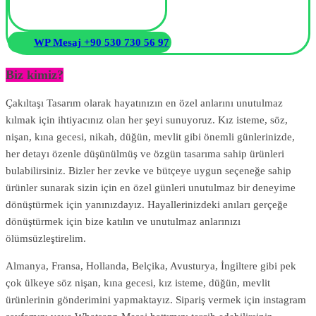
WP Mesaj +90 530 730 56 97
Biz kimiz?
Çakıltaşı Tasarım olarak hayatınızın en özel anlarını unutulmaz
kılmak için ihtiyacınız olan her şeyi sunuyoruz. Kız isteme, söz,
nişan, kına gecesi, nikah, düğün, mevlit gibi önemli günlerinizde,
her detayı özenle düşünülmüş ve özgün tasarıma sahip ürünleri
bulabilirsiniz. Bizler her zevke ve bütçeye uygun seçeneğe sahip
ürünler sunarak sizin için en özel günleri unutulmaz bir deneyime
dönüştürmek için yanınızdayız. Hayallerinizdeki anıları gerçeğe
dönüştürmek için bize katılın ve unutulmaz anlarınızı
ölümsüzleştirelim.
Almanya, Fransa, Hollanda, Belçika, Avusturya, İngiltere gibi pek
çok ülkeye söz nişan, kına gecesi, kız isteme, düğün, mevlit
ürünlerinin gönderimini yapmaktayız. Sipariş vermek için instagram