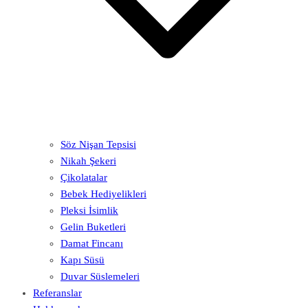
Söz Nişan Tepsisi
Nikah Şekeri
Çikolatalar
Bebek Hediyelikleri
Pleksi İsimlik
Gelin Buketleri
Damat Fincanı
Kapı Süsü
Duvar Süslemeleri
Referanslar