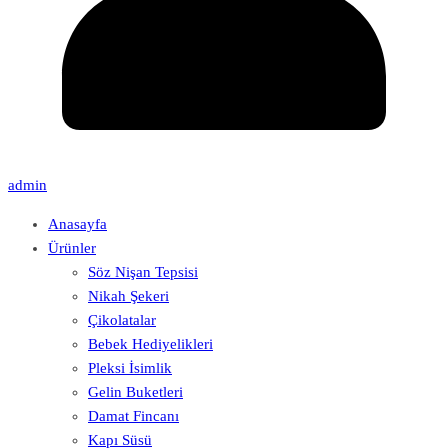
admin
Anasayfa
Ürünler
Söz Nişan Tepsisi
Nikah Şekeri
Çikolatalar
Bebek Hediyelikleri
Pleksi İsimlik
Gelin Buketleri
Damat Fincanı
Kapı Süsü