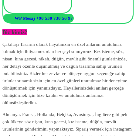
WP Mesaj +90 530 730 56 97
Biz kimiz?
Çakıltaşı Tasarım olarak hayatınızın en özel anlarını unutulmaz
kılmak için ihtiyacınız olan her şeyi sunuyoruz. Kız isteme, söz,
nişan, kına gecesi, nikah, düğün, mevlit gibi önemli günlerinizde,
her detayı özenle düşünülmüş ve özgün tasarıma sahip ürünleri
bulabilirsiniz. Bizler her zevke ve bütçeye uygun seçeneğe sahip
ürünler sunarak sizin için en özel günleri unutulmaz bir deneyime
dönüştürmek için yanınızdayız. Hayallerinizdeki anıları gerçeğe
dönüştürmek için bize katılın ve unutulmaz anlarınızı
ölümsüzleştirelim.
Almanya, Fransa, Hollanda, Belçika, Avusturya, İngiltere gibi pek
çok ülkeye söz nişan, kına gecesi, kız isteme, düğün, mevlit
ürünlerinin gönderimini yapmaktayız. Sipariş vermek için instagram