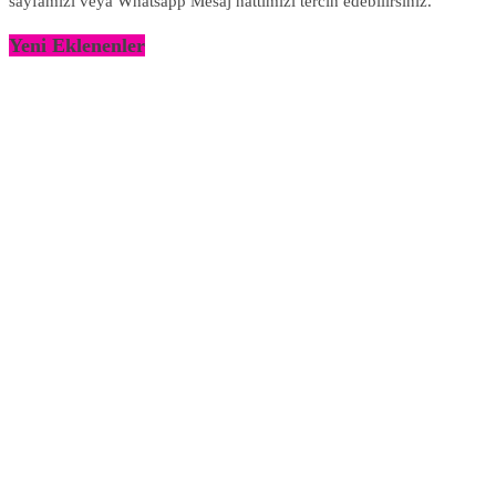
sayfamızı veya Whatsapp Mesaj hattımızı tercih edebilirsiniz.
Yeni Eklenenler