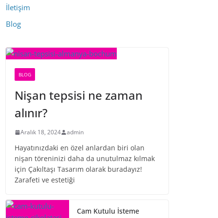
İletişim
Blog
BLOG
Nişan tepsisi ne zaman
alınır?
Aralık 18, 2024
admin
Hayatınızdaki en özel anlardan biri olan
nişan töreninizi daha da unutulmaz kılmak
için Çakıltaşı Tasarım olarak buradayız!
Zarafeti ve estetiği
Cam Kutulu İsteme