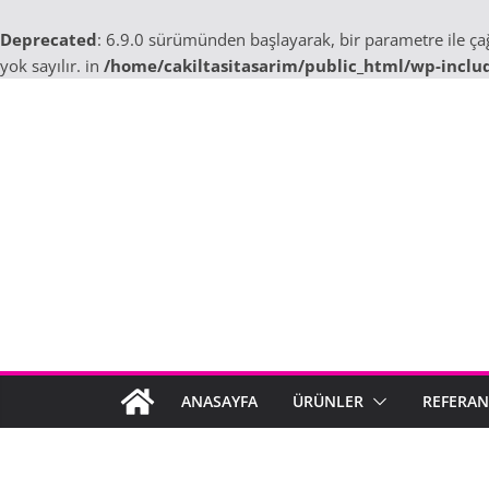
Deprecated
: 6.9.0 sürümünden başlayarak, bir parametre ile ç
yok sayılır. in
/home/cakiltasitasarim/public_html/wp-inclu
Skip
to
content
ANASAYFA
ÜRÜNLER
REFERAN