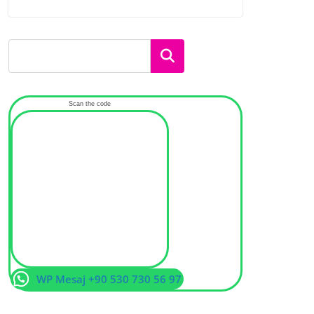
Ara
Scan the code
WP Mesaj +90 530 730 56 97