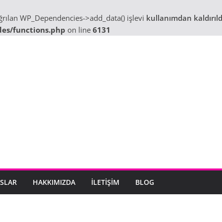
ağrılan WP_Dependencies->add_data() işlevi
kullanımdan kaldırıld
des/functions.php
on line
6131
SLAR
HAKKIMIZDA
İLETIŞIM
BLOG