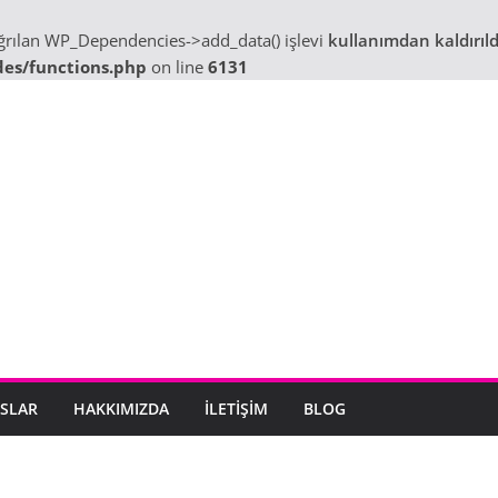
ağrılan WP_Dependencies->add_data() işlevi
kullanımdan kaldırıld
des/functions.php
on line
6131
SLAR
HAKKIMIZDA
İLETIŞIM
BLOG