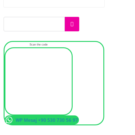
Ara
Scan the code
WP Mesaj +90 530 730 56 97