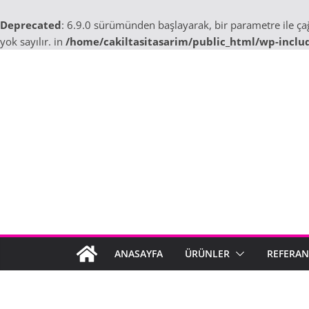
Deprecated
: 6.9.0 sürümünden başlayarak, bir parametre ile ç
yok sayılır. in
/home/cakiltasitasarim/public_html/wp-inclu
Skip
to
content
ANASAYFA
ÜRÜNLER
REFERAN