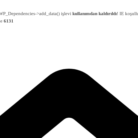
an WP_Dependencies->add_data() işlevi
kullanımdan kaldırıldı
! IE koşull
ne
6131