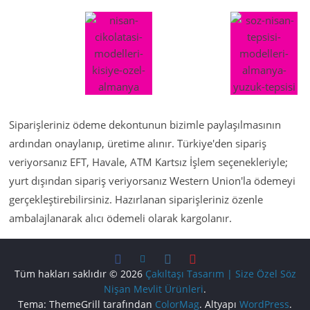
Siparişleriniz ödeme dekontunun bizimle paylaşılmasının
ardından onaylanıp, üretime alınır. Türkiye'den sipariş
veriyorsanız EFT, Havale, ATM Kartsız İşlem seçenekleriyle;
yurt dışından sipariş veriyorsanız Western Union'la ödemeyi
gerçekleştirebilirsiniz. Hazırlanan siparişleriniz özenle
ambalajlanarak alıcı ödemeli olarak kargolanır.
Tüm hakları saklıdır © 2026
Çakıltaşı Tasarım | Size Özel Söz
Nişan Mevlit Ürünleri
.
Tema: ThemeGrill tarafından
ColorMag
. Altyapı
WordPress
.