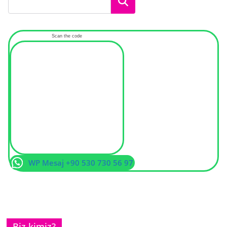
Ara
Scan the code
WP Mesaj +90 530 730 56 97
Biz kimiz?