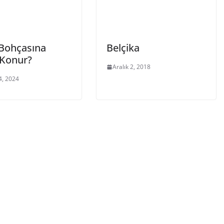
 Bohçasına
Belçika
 Konur?
Aralık 2, 2018
4, 2024