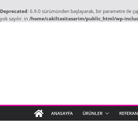
Deprecated
: 6.9.0 sürümünden başlayarak, bir parametre ile ç
yok sayılır. in
/home/cakiltasitasarim/public_html/wp-inclu
Skip
to
content
ANASAYFA
ÜRÜNLER
REFERAN