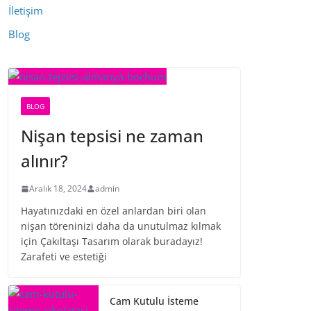
İletişim
Blog
BLOG
Nişan tepsisi ne zaman
alınır?
Aralık 18, 2024
admin
Hayatınızdaki en özel anlardan biri olan
nişan töreninizi daha da unutulmaz kılmak
için Çakıltaşı Tasarım olarak buradayız!
Zarafeti ve estetiği
Cam Kutulu İsteme