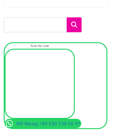
Ara
Scan the code
WP Mesaj +90 530 730 56 97