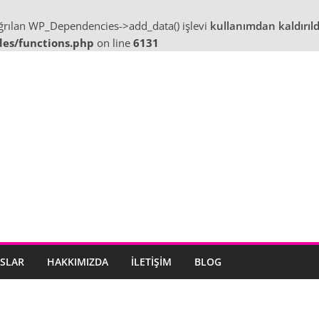
ağrılan WP_Dependencies->add_data() işlevi
kullanımdan kaldırıld
des/functions.php
on line
6131
SLAR
HAKKIMIZDA
İLETIŞIM
BLOG