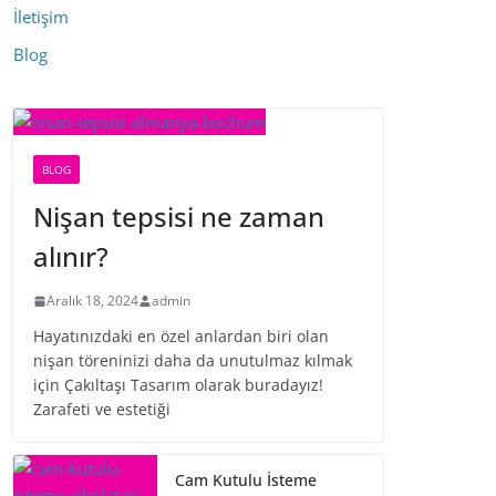
İletişim
Blog
BLOG
Nişan tepsisi ne zaman
alınır?
Aralık 18, 2024
admin
Hayatınızdaki en özel anlardan biri olan
nişan töreninizi daha da unutulmaz kılmak
için Çakıltaşı Tasarım olarak buradayız!
Zarafeti ve estetiği
Cam Kutulu İsteme