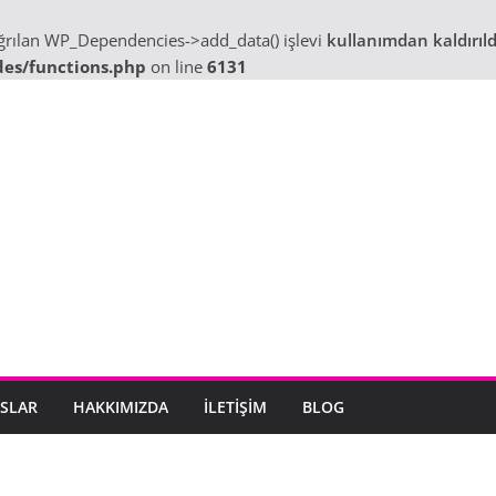
ağrılan WP_Dependencies->add_data() işlevi
kullanımdan kaldırıld
des/functions.php
on line
6131
SLAR
HAKKIMIZDA
İLETIŞIM
BLOG