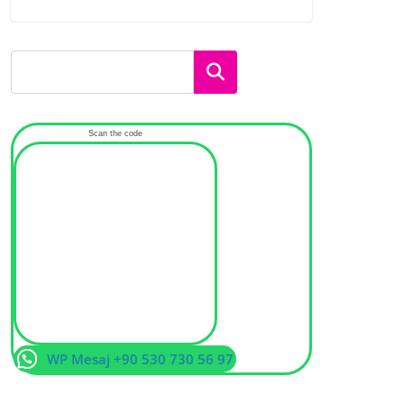
Ara
Scan the code
WP Mesaj +90 530 730 56 97