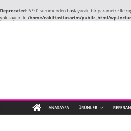
Deprecated
: 6.9.0 sürümünden başlayarak, bir parametre ile ç
yok sayılır. in
/home/cakiltasitasarim/public_html/wp-inclu
Skip
to
content
ANASAYFA
ÜRÜNLER
REFERAN