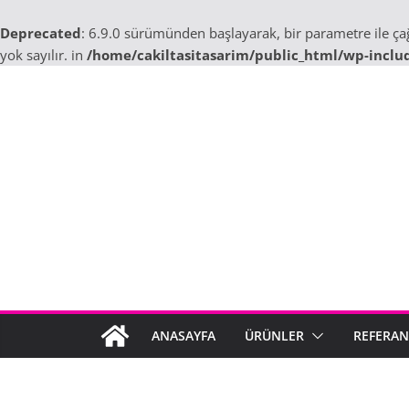
Deprecated
: 6.9.0 sürümünden başlayarak, bir parametre ile ç
yok sayılır. in
/home/cakiltasitasarim/public_html/wp-inclu
Skip
to
content
ANASAYFA
ÜRÜNLER
REFERAN