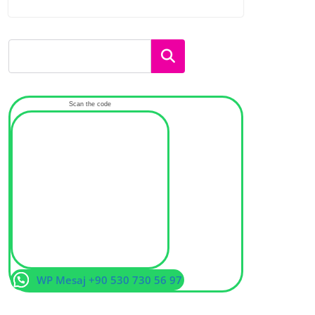
Ara
Scan the code
WP Mesaj +90 530 730 56 97