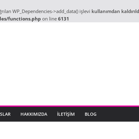
ağrılan WP_Dependencies->add_data() işlevi
kullanımdan kaldırıld
des/functions.php
on line
6131
SLAR
HAKKIMIZDA
İLETIŞIM
BLOG