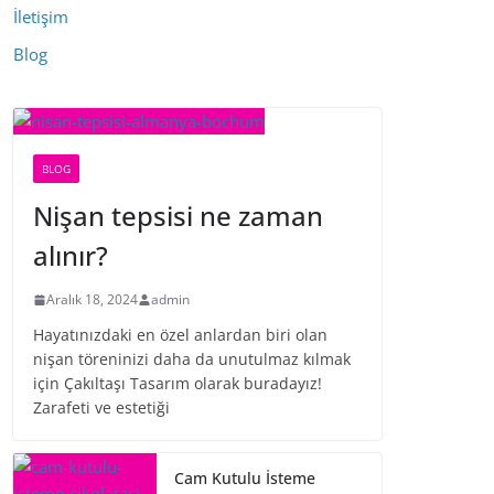
İletişim
Blog
BLOG
Nişan tepsisi ne zaman
alınır?
Aralık 18, 2024
admin
Hayatınızdaki en özel anlardan biri olan
nişan töreninizi daha da unutulmaz kılmak
için Çakıltaşı Tasarım olarak buradayız!
Zarafeti ve estetiği
Cam Kutulu İsteme