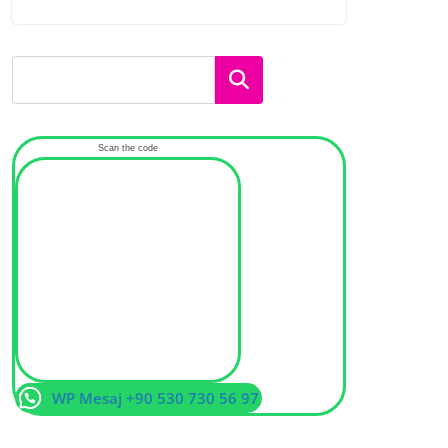
Ara
Scan the code
WP Mesaj +90 530 730 56 97