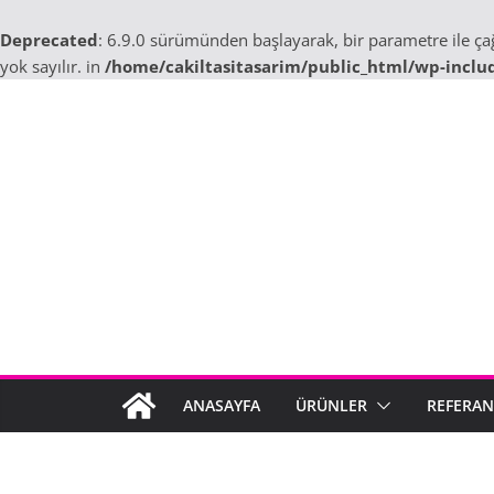
Deprecated
: 6.9.0 sürümünden başlayarak, bir parametre ile ç
yok sayılır. in
/home/cakiltasitasarim/public_html/wp-inclu
Skip
to
content
ANASAYFA
ÜRÜNLER
REFERAN