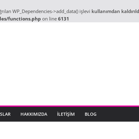
ağrılan WP_Dependencies->add_data() işlevi
kullanımdan kaldırıld
des/functions.php
on line
6131
SLAR
HAKKIMIZDA
İLETIŞIM
BLOG