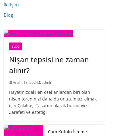
İletişim
Blog
BLOG
Nişan tepsisi ne zaman
alınır?
Aralık 18, 2024
admin
Hayatınızdaki en özel anlardan biri olan
nişan töreninizi daha da unutulmaz kılmak
için Çakıltaşı Tasarım olarak buradayız!
Zarafeti ve estetiği
Cam Kutulu İsteme