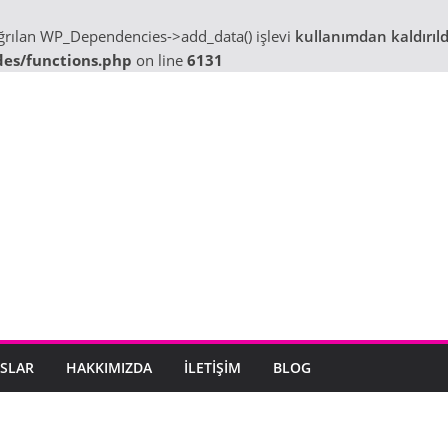
ağrılan WP_Dependencies->add_data() işlevi
kullanımdan kaldırıld
des/functions.php
on line
6131
SLAR
HAKKIMIZDA
İLETIŞIM
BLOG