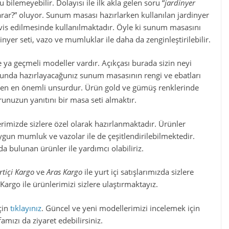
 bilemeyebilir. Dolayısı ile ilk akla gelen soru “
jardinyer
 yarar?” oluyor. Sunum masası hazırlarken kullanılan jardinyer
ervis edilmesinde kullanılmaktadır. Öyle ki sunum masasını
dinyer seti, vazo ve mumluklar ile daha da zenginleştirilebilir.
ya geçmeli modeller vardır. Açıkçası burada sizin neyi
usunda hazırlayacağunız sunum masasının rengi ve ebatları
rleyen en önemli unsurdur. Ürün gold ve gümüş renklerinde
unuzun yanıtını bir masa seti almaktır.
rimizde sizlere özel olarak hazırlanmaktadır. Ürünler
gun mumluk ve vazolar ile de çeşitlendirilebilmektedir.
a bulunan ürünler ile yardımcı olabiliriz.
rtiçi Kargo
ve
Aras Kargo
ile yurt içi satışlarımızda sizlere
t Kargo ile ürünlerimizi sizlere ulaştırmaktayız.
çin
tıklayınız
. Güncel ve yeni modellerimizi incelemek için
mızı da ziyaret edebilirsiniz.