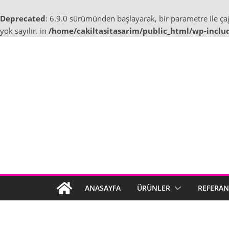
Deprecated
: 6.9.0 sürümünden başlayarak, bir parametre ile ç
yok sayılır. in
/home/cakiltasitasarim/public_html/wp-inclu
Skip
to
content
ANASAYFA
ÜRÜNLER
REFERAN