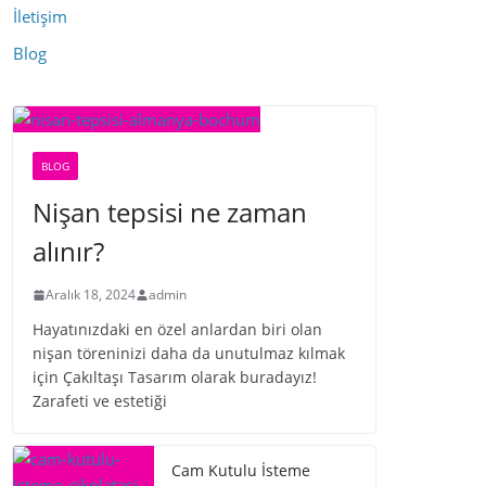
İletişim
Blog
BLOG
Nişan tepsisi ne zaman
alınır?
Aralık 18, 2024
admin
Hayatınızdaki en özel anlardan biri olan
nişan töreninizi daha da unutulmaz kılmak
için Çakıltaşı Tasarım olarak buradayız!
Zarafeti ve estetiği
Cam Kutulu İsteme