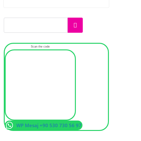
Ara
Scan the code
WP Mesaj +90 530 730 56 97