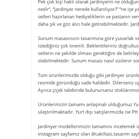
Pek çok kişi haklı olarak jardinyerin ne olduğunu
nedir
“, “jardinyer nerede kullanılıyor?” “ne işe
setleri hazırlanan hediyeliklerin ve pastanın s
daha şık ve göz alıcı hale getirebilmektedir. Jar
Sunum masasınızın tasarımına göre yuvarlak ve 
istediğiniz çok önemli. Beklentileriniz doğrult
setlerin ne şekilde olması gerektiğini de beli
olabilmektedir. Sunum masası nasıl süslenir sor
Tüm ürünlerimizde olduğu gibi jardinyer ürünle
resimde göründüğü sade haldedir. Dilerseniz uy
Ayrıca çiçek talebinde bulunursanız stoklarımızd
Ürünlerimizin tamamı anlaşmalı olduğumuz
Yu
ulaştırılmaktadır. Yurt dışı satışlarımızda ise Pt
Jardinyer modellerimizin tamamını incelemek i
instagram sayfamız olan @cakiltasi.tasarim sayfa