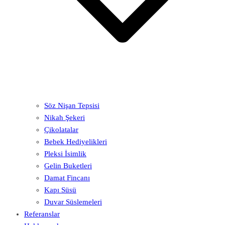
Söz Nişan Tepsisi
Nikah Şekeri
Çikolatalar
Bebek Hediyelikleri
Pleksi İsimlik
Gelin Buketleri
Damat Fincanı
Kapı Süsü
Duvar Süslemeleri
Referanslar