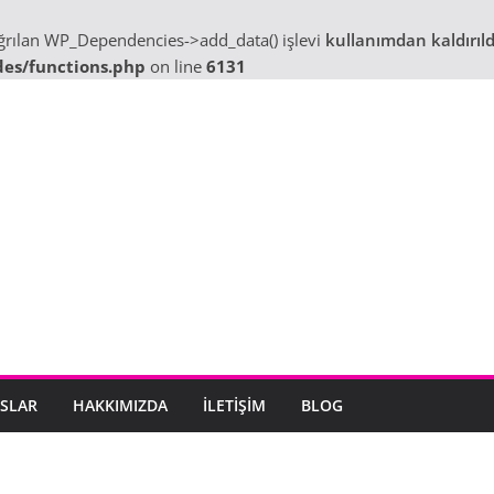
ağrılan WP_Dependencies->add_data() işlevi
kullanımdan kaldırıld
des/functions.php
on line
6131
SLAR
HAKKIMIZDA
İLETIŞIM
BLOG