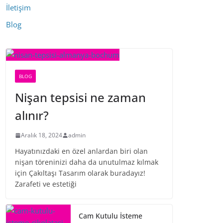
İletişim
Blog
BLOG
Nişan tepsisi ne zaman
alınır?
Aralık 18, 2024
admin
Hayatınızdaki en özel anlardan biri olan
nişan töreninizi daha da unutulmaz kılmak
için Çakıltaşı Tasarım olarak buradayız!
Zarafeti ve estetiği
Cam Kutulu İsteme