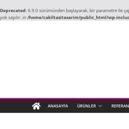
Deprecated
: 6.9.0 sürümünden başlayarak, bir parametre ile ç
yok sayılır. in
/home/cakiltasitasarim/public_html/wp-inclu
Skip
to
content
ANASAYFA
ÜRÜNLER
REFERAN