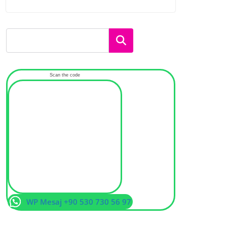
Ara
Scan the code
WP Mesaj +90 530 730 56 97