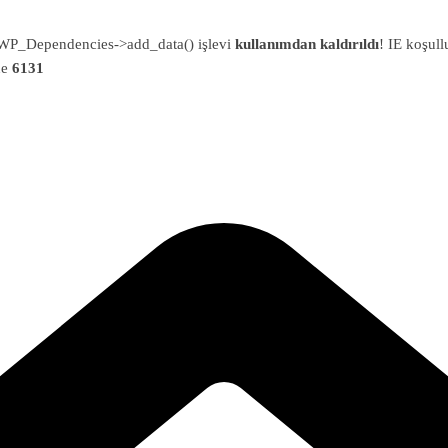
an WP_Dependencies->add_data() işlevi
kullanımdan kaldırıldı
! IE koşull
ne
6131