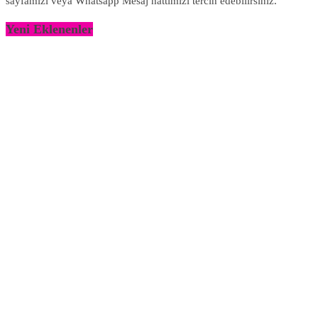
sayfamızı veya Whatsapp Mesaj hattımızı tercih edebilirsiniz.
Yeni Eklenenler