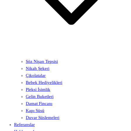
Söz Nişan Tepsisi
Nikah Şekeri
Çikolatalar
Bebek Hediyelikleri
Pleksi İsimlik
Gelin Buketleri
Damat Fincanı
Kapı Süsü
Duvar Süslemeleri
Referanslar