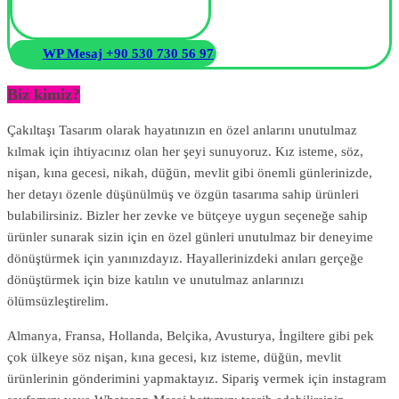
WP Mesaj +90 530 730 56 97
Biz kimiz?
Çakıltaşı Tasarım olarak hayatınızın en özel anlarını unutulmaz
kılmak için ihtiyacınız olan her şeyi sunuyoruz. Kız isteme, söz,
nişan, kına gecesi, nikah, düğün, mevlit gibi önemli günlerinizde,
her detayı özenle düşünülmüş ve özgün tasarıma sahip ürünleri
bulabilirsiniz. Bizler her zevke ve bütçeye uygun seçeneğe sahip
ürünler sunarak sizin için en özel günleri unutulmaz bir deneyime
dönüştürmek için yanınızdayız. Hayallerinizdeki anıları gerçeğe
dönüştürmek için bize katılın ve unutulmaz anlarınızı
ölümsüzleştirelim.
Almanya, Fransa, Hollanda, Belçika, Avusturya, İngiltere gibi pek
çok ülkeye söz nişan, kına gecesi, kız isteme, düğün, mevlit
ürünlerinin gönderimini yapmaktayız. Sipariş vermek için instagram