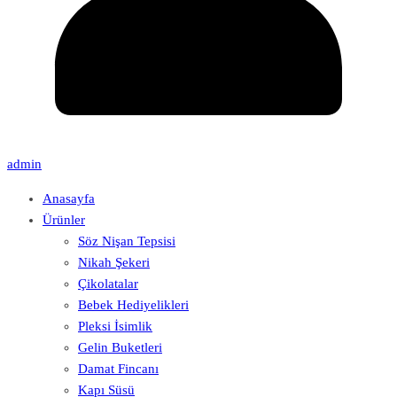
admin
Anasayfa
Ürünler
Söz Nişan Tepsisi
Nikah Şekeri
Çikolatalar
Bebek Hediyelikleri
Pleksi İsimlik
Gelin Buketleri
Damat Fincanı
Kapı Süsü