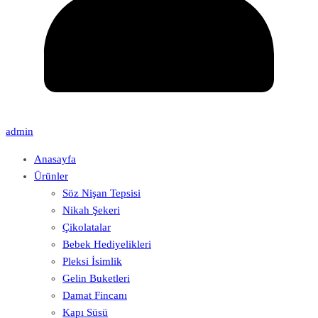
admin
Anasayfa
Ürünler
Söz Nişan Tepsisi
Nikah Şekeri
Çikolatalar
Bebek Hediyelikleri
Pleksi İsimlik
Gelin Buketleri
Damat Fincanı
Kapı Süsü