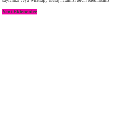
sayfamızı veya Whatsapp Mesaj hattımızı tercih edebilirsiniz.
Yeni Eklenenler