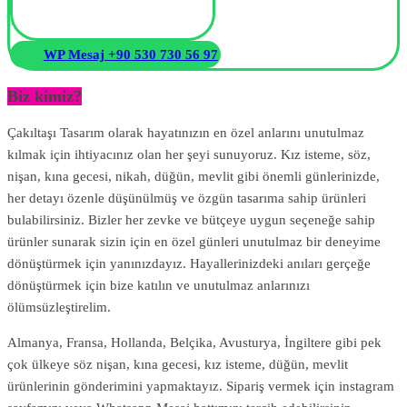
WP Mesaj +90 530 730 56 97
Biz kimiz?
Çakıltaşı Tasarım olarak hayatınızın en özel anlarını unutulmaz
kılmak için ihtiyacınız olan her şeyi sunuyoruz. Kız isteme, söz,
nişan, kına gecesi, nikah, düğün, mevlit gibi önemli günlerinizde,
her detayı özenle düşünülmüş ve özgün tasarıma sahip ürünleri
bulabilirsiniz. Bizler her zevke ve bütçeye uygun seçeneğe sahip
ürünler sunarak sizin için en özel günleri unutulmaz bir deneyime
dönüştürmek için yanınızdayız. Hayallerinizdeki anıları gerçeğe
dönüştürmek için bize katılın ve unutulmaz anlarınızı
ölümsüzleştirelim.
Almanya, Fransa, Hollanda, Belçika, Avusturya, İngiltere gibi pek
çok ülkeye söz nişan, kına gecesi, kız isteme, düğün, mevlit
ürünlerinin gönderimini yapmaktayız. Sipariş vermek için instagram