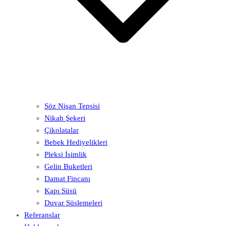
Söz Nişan Tepsisi
Nikah Şekeri
Çikolatalar
Bebek Hediyelikleri
Pleksi İsimlik
Gelin Buketleri
Damat Fincanı
Kapı Süsü
Duvar Süslemeleri
Referanslar