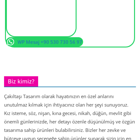
WP Mesaj +90 530 730 56 97
Biz kimiz?
Çakıltaşı Tasarım olarak hayatınızın en özel anlarını
unutulmaz kılmak için ihtiyacınız olan her şeyi sunuyoruz.
Kız isteme, söz, nişan, kına gecesi, nikah, düğün, mevlit gibi
önemli günlerinizde, her detayı özenle düşünülmüş ve özgün
tasarıma sahip ürünleri bulabilirsiniz. Bizler her zevke ve
bütçeye uygun seçeneğe sahip ürünler sunarak sizin için en