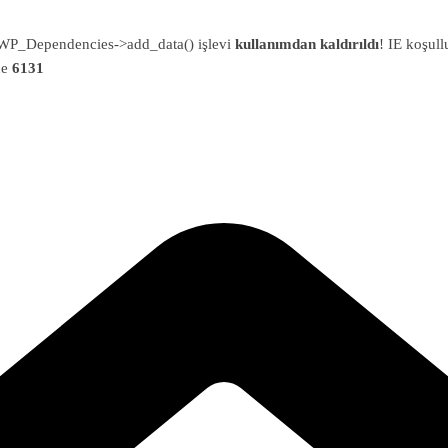
an WP_Dependencies->add_data() işlevi
kullanımdan kaldırıldı
! IE koşull
ne
6131